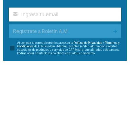
Regístrate a Boletín A.M.
Al someter tu correo electrónico, aceptas la
Política de Privacidad
y
Términos y
Condiciones
de El Nuevo Día. Además, aceptas recibir información u ofertas
especiales de productos o servicios de GFR Media, sus afiliadas o de terceros.
Podrás optar salirte de los boletines en cualquier momento.