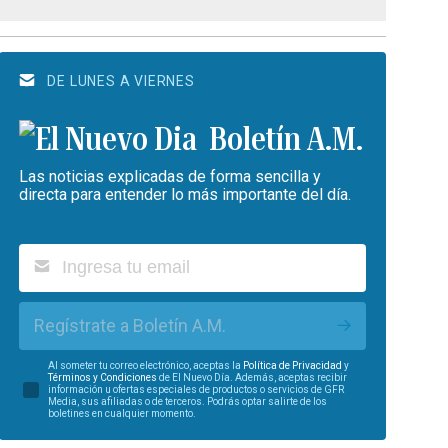
DE LUNES A VIERNES
Boletín A.M.
Las noticias explicadas de forma sencilla y
directa para entender lo más importante del día.
Regístrate a Boletín A.M.
Al someter tu correo electrónico, aceptas la
Política de Privacidad
y
Términos y Condiciones
de El Nuevo Día. Además, aceptas recibir
información u ofertas especiales de productos o servicios de GFR
Media, sus afiliadas o de terceros. Podrás optar salirte de los
boletines en cualquier momento.