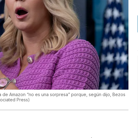
tiva de Amazon “no es una sorpresa” porque, según dijo, Bezos
ociated Press
)