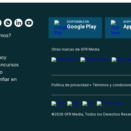
DISPONIBLE EN
DISP
Google Play
Ap
omos?
s
Otras marcas de GFR Media
 hoy
oncursos
io
nfiar en
Política de privacidad
Términos y condicion
©
2026
GFR Media, Todos los Derechos Rese