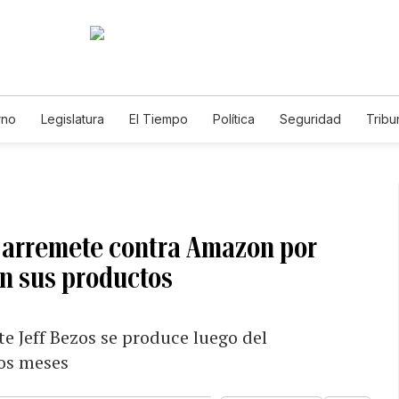
rno
Legislatura
El Tiempo
Política
Seguridad
Tribu
Educador
Caso Gabriela Nicole
ca arremete contra Amazon por
en sus productos
 Jeff Bezos se produce luego del
os meses