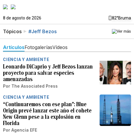
8 de agosto de 2026
82°
Bruma
Tópicos
#Jeff Bezos
Artículos
Fotogalerías
Vídeos
CIENCIA Y AMBIENTE
Leonardo DiCaprio y Jeff Bezos lanzan
proyecto para salvar especies
amenazadas
Por
The Associated Press
CIENCIA Y AMBIENTE
“Continuaremos con ese plan”: Blue
Origin prevé lanzar este año el cohete
New Glenn pese a la explosión en
Florida
Por
Agencia EFE