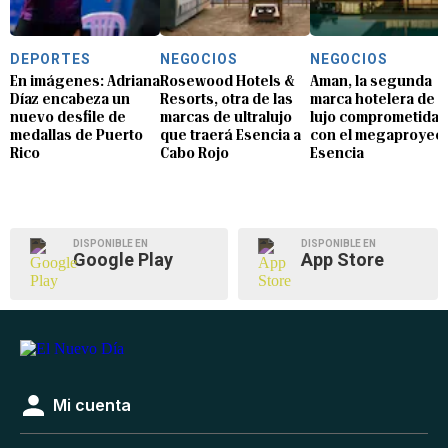
DEPORTES
NEGOCIOS
NEGOCIOS
En imágenes: Adriana
Rosewood Hotels &
Aman, la segunda
Díaz encabeza un
Resorts, otra de las
marca hotelera de
nuevo desfile de
marcas de ultralujo
lujo comprometida
medallas de Puerto
que traerá Esencia a
con el megaproyec
Rico
Cabo Rojo
Esencia
DISPONIBLE EN
DISPONIBLE EN
Google Play
App Store
Mi cuenta