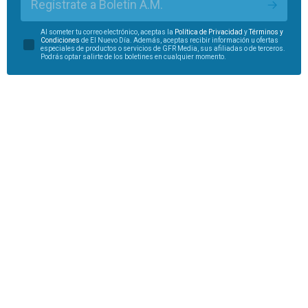
Regístrate a Boletín A.M.
Al someter tu correo electrónico, aceptas la
Política de Privacidad
y
Términos y
Condiciones
de El Nuevo Día. Además, aceptas recibir información u ofertas
especiales de productos o servicios de GFR Media, sus afiliadas o de terceros.
Podrás optar salirte de los boletines en cualquier momento.