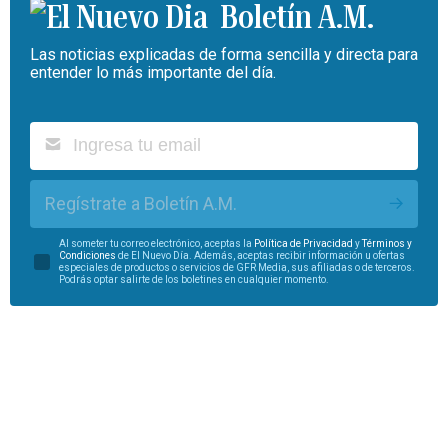
Boletín A.M.
Las noticias explicadas de forma sencilla y directa para
entender lo más importante del día.
Regístrate a Boletín A.M.
Al someter tu correo electrónico, aceptas la
Política de Privacidad
y
Términos y
Condiciones
de El Nuevo Día. Además, aceptas recibir información u ofertas
especiales de productos o servicios de GFR Media, sus afiliadas o de terceros.
Podrás optar salirte de los boletines en cualquier momento.