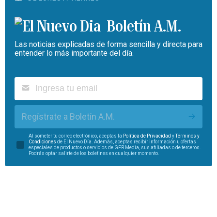
Boletín A.M.
Las noticias explicadas de forma sencilla y directa para
entender lo más importante del día.
Regístrate a Boletín A.M.
Al someter tu correo electrónico, aceptas la
Política de Privacidad
y
Términos y
Condiciones
de El Nuevo Día. Además, aceptas recibir información u ofertas
especiales de productos o servicios de GFR Media, sus afiliadas o de terceros.
Podrás optar salirte de los boletines en cualquier momento.