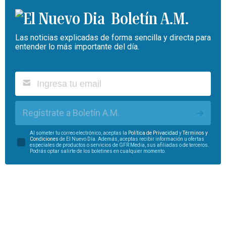
Boletín A.M.
Las noticias explicadas de forma sencilla y directa para
entender lo más importante del día.
Regístrate a Boletín A.M.
Al someter tu correo electrónico, aceptas la
Política de Privacidad
y
Términos y
Condiciones
de El Nuevo Día. Además, aceptas recibir información u ofertas
especiales de productos o servicios de GFR Media, sus afiliadas o de terceros.
Podrás optar salirte de los boletines en cualquier momento.