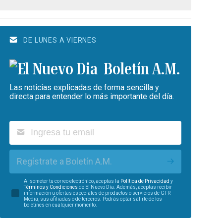
DE LUNES A VIERNES
Boletín A.M.
Las noticias explicadas de forma sencilla y
directa para entender lo más importante del día.
Regístrate a Boletín A.M.
Al someter tu correo electrónico, aceptas la
Política de Privacidad
y
Términos y Condiciones
de El Nuevo Día. Además, aceptas recibir
información u ofertas especiales de productos o servicios de GFR
Media, sus afiliadas o de terceros. Podrás optar salirte de los
boletines en cualquier momento.