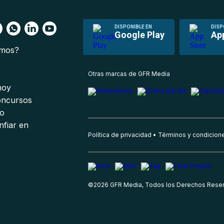
DISPONIBLE EN
DISP
Google Play
Ap
omos?
s
Otras marcas de GFR Media
 hoy
oncursos
io
nfiar en
Política de privacidad
Términos y condicion
©
2026
GFR Media, Todos los Derechos Rese