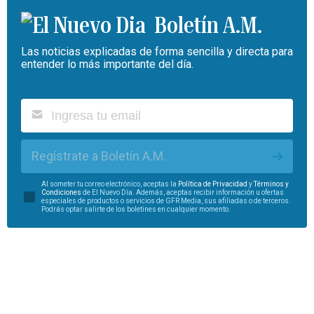
Boletín A.M.
Las noticias explicadas de forma sencilla y directa para
entender lo más importante del día.
Regístrate a Boletín A.M.
Al someter tu correo electrónico, aceptas la
Política de Privacidad
y
Términos y
Condiciones
de El Nuevo Día. Además, aceptas recibir información u ofertas
especiales de productos o servicios de GFR Media, sus afiliadas o de terceros.
Podrás optar salirte de los boletines en cualquier momento.