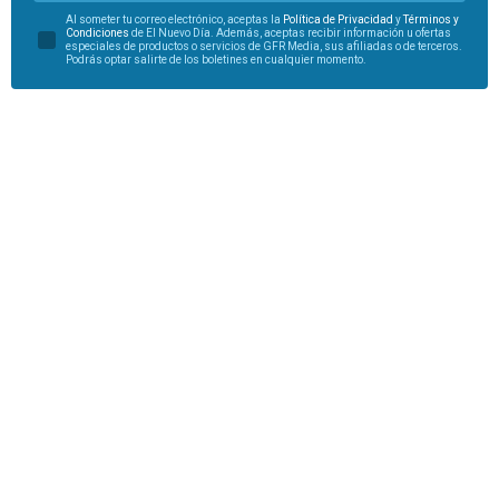
Al someter tu correo electrónico, aceptas la
Política de Privacidad
y
Términos y
Condiciones
de El Nuevo Día. Además, aceptas recibir información u ofertas
especiales de productos o servicios de GFR Media, sus afiliadas o de terceros.
Podrás optar salirte de los boletines en cualquier momento.