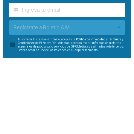
Regístrate a Boletín A.M.
Al someter tu correo electrónico, aceptas la
Política de Privacidad
y
Términos y
Condiciones
de El Nuevo Día. Además, aceptas recibir información u ofertas
especiales de productos o servicios de GFR Media, sus afiliadas o de terceros.
Podrás optar salirte de los boletines en cualquier momento.