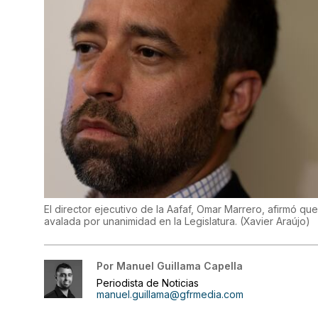
El director ejecutivo de la Aafaf, Omar Marrero, afirmó que
avalada por unanimidad en la Legislatura.
(
Xavier Araújo
)
Por
Manuel Guillama Capella
Periodista de Noticias
manuel.guillama@gfrmedia.com