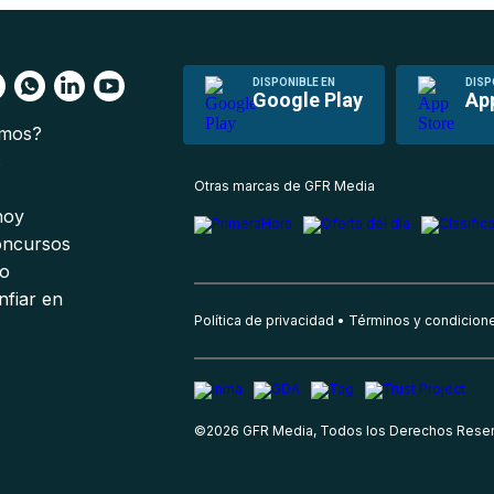
DISPONIBLE EN
DISP
Google Play
Ap
omos?
s
Otras marcas de GFR Media
 hoy
oncursos
io
nfiar en
Política de privacidad
Términos y condicion
©
2026
GFR Media, Todos los Derechos Rese