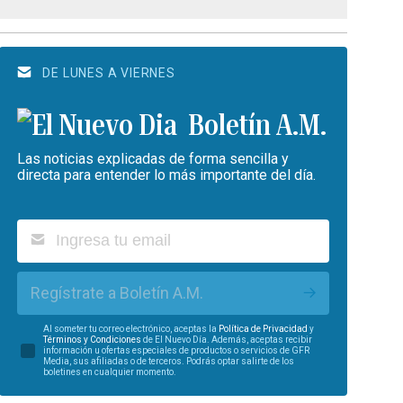
DE LUNES A VIERNES
Boletín A.M.
Las noticias explicadas de forma sencilla y
directa para entender lo más importante del día.
Regístrate a Boletín A.M.
Al someter tu correo electrónico, aceptas la
Política de Privacidad
y
Términos y Condiciones
de El Nuevo Día. Además, aceptas recibir
información u ofertas especiales de productos o servicios de GFR
Media, sus afiliadas o de terceros. Podrás optar salirte de los
boletines en cualquier momento.