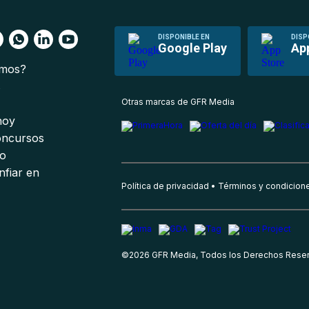
DISPONIBLE EN
DISP
Google Play
Ap
omos?
s
Otras marcas de GFR Media
 hoy
oncursos
io
nfiar en
Política de privacidad
Términos y condicion
©
2026
GFR Media, Todos los Derechos Rese