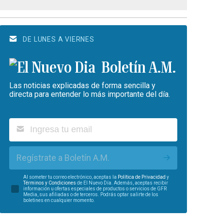
DE LUNES A VIERNES
Boletín A.M.
Las noticias explicadas de forma sencilla y
directa para entender lo más importante del día.
Regístrate a Boletín A.M.
Al someter tu correo electrónico, aceptas la
Política de Privacidad
y
Términos y Condiciones
de El Nuevo Día. Además, aceptas recibir
información u ofertas especiales de productos o servicios de GFR
Media, sus afiliadas o de terceros. Podrás optar salirte de los
boletines en cualquier momento.