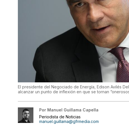
El presidente del Negociado de Energía, Edison Avilés D
alcanzar un punto de inflexión en que se tornan “oneroso
Por
Manuel Guillama Capella
Periodista de Noticias
manuel.guillama@gfrmedia.com