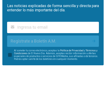
Las noticias explicadas de forma sencilla y directa para
entender lo más importante del día.
Regístrate a Boletín A.M.
Al someter tu correo electrónico, aceptas la
Política de Privacidad
y
Términos y
Condiciones
de El Nuevo Día. Además, aceptas recibir información u ofertas
especiales de productos o servicios de GFR Media, sus afiliadas o de terceros.
Podrás optar salirte de los boletines en cualquier momento.