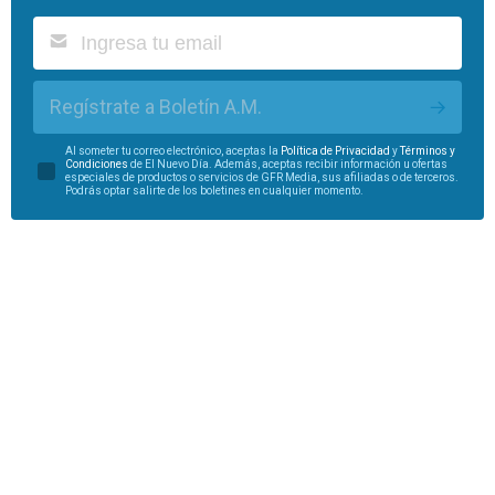
Regístrate a Boletín A.M.
Al someter tu correo electrónico, aceptas la
Política de Privacidad
y
Términos y
Condiciones
de El Nuevo Día. Además, aceptas recibir información u ofertas
especiales de productos o servicios de GFR Media, sus afiliadas o de terceros.
Podrás optar salirte de los boletines en cualquier momento.