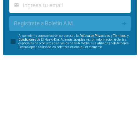
Regístrate a Boletín A.M.
Al someter tu correo electrónico, aceptas la
Política de Privacidad
y
Términos y
Condiciones
de El Nuevo Día. Además, aceptas recibir información u ofertas
especiales de productos o servicios de GFR Media, sus afiliadas o de terceros.
Podrás optar salirte de los boletines en cualquier momento.