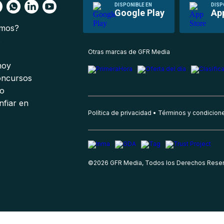
DISPONIBLE EN
DISP
Google Play
Ap
omos?
s
Otras marcas de GFR Media
 hoy
oncursos
io
nfiar en
Política de privacidad
Términos y condicion
©
2026
GFR Media, Todos los Derechos Rese