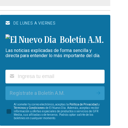
DE LUNES A VIERNES
Boletín A.M.
Las noticias explicadas de forma sencilla y
directa para entender lo más importante del día.
Regístrate a Boletín A.M.
Al someter tu correo electrónico, aceptas la
Política de Privacidad
y
Términos y Condiciones
de El Nuevo Día. Además, aceptas recibir
información u ofertas especiales de productos o servicios de GFR
Media, sus afiliadas o de terceros. Podrás optar salirte de los
boletines en cualquier momento.