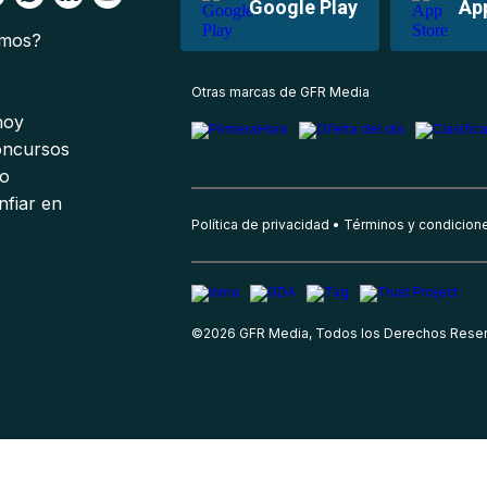
Google Play
Ap
omos?
s
Otras marcas de GFR Media
 hoy
oncursos
io
nfiar en
Política de privacidad
Términos y condicion
©
2026
GFR Media, Todos los Derechos Rese