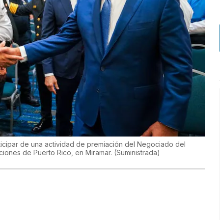
rticipar de una actividad de premiación del Negociado del
iones de Puerto Rico, en Miramar.
(
Suministrada
)