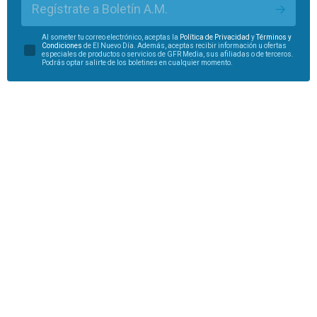
Regístrate a Boletín A.M.
Al someter tu correo electrónico, aceptas la
Política de Privacidad
y
Términos y
Condiciones
de El Nuevo Día. Además, aceptas recibir información u ofertas
especiales de productos o servicios de GFR Media, sus afiliadas o de terceros.
Podrás optar salirte de los boletines en cualquier momento.