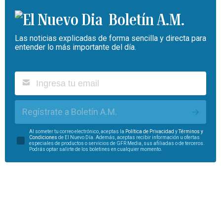
Boletín A.M.
Las noticias explicadas de forma sencilla y directa para
entender lo más importante del día.
Regístrate a Boletín A.M.
Al someter tu correo electrónico, aceptas la
Política de Privacidad
y
Términos y
Condiciones
de El Nuevo Día. Además, aceptas recibir información u ofertas
especiales de productos o servicios de GFR Media, sus afiliadas o de terceros.
Podrás optar salirte de los boletines en cualquier momento.