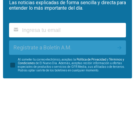
Las noticias explicadas de forma sencilla y directa para
entender lo más importante del día.
Regístrate a Boletín A.M.
Al someter tu correo electrónico, aceptas la
Política de Privacidad
y
Términos y
Condiciones
de El Nuevo Día. Además, aceptas recibir información u ofertas
especiales de productos o servicios de GFR Media, sus afiliadas o de terceros.
Podrás optar salirte de los boletines en cualquier momento.