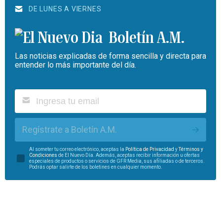
DE LUNES A VIERNES
Boletín A.M.
Las noticias explicadas de forma sencilla y directa para
entender lo más importante del día.
Regístrate a Boletín A.M.
Al someter tu correo electrónico, aceptas la
Política de Privacidad
y
Términos y
Condiciones
de El Nuevo Día. Además, aceptas recibir información u ofertas
especiales de productos o servicios de GFR Media, sus afiliadas o de terceros.
Podrás optar salirte de los boletines en cualquier momento.