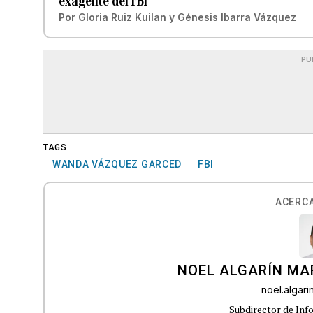
exagente del FBI
Por
Gloria Ruiz Kuilan
y
Génesis Ibarra Vázquez
PU
TAGS
WANDA VÁZQUEZ GARCED
FBI
ACERCA
NOEL ALGARÍN MA
noel.algar
Subdirector de Inf