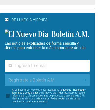
DE LUNES A VIERNES
Boletín A.M.
Las noticias explicadas de forma sencilla y
directa para entender lo más importante del día.
Regístrate a Boletín A.M.
Al someter tu correo electrónico, aceptas la
Política de Privacidad
y
Términos y Condiciones
de El Nuevo Día. Además, aceptas recibir
información u ofertas especiales de productos o servicios de GFR
Media, sus afiliadas o de terceros. Podrás optar salirte de los
boletines en cualquier momento.