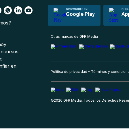
DISPONIBLE EN
DISP
Google Play
Ap
omos?
s
Otras marcas de GFR Media
 hoy
oncursos
io
nfiar en
Política de privacidad
Términos y condicion
©
2026
GFR Media, Todos los Derechos Rese