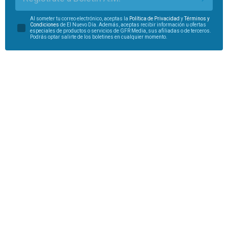
Al someter tu correo electrónico, aceptas la
Política de Privacidad
y
Términos y
Condiciones
de El Nuevo Día. Además, aceptas recibir información u ofertas
especiales de productos o servicios de GFR Media, sus afiliadas o de terceros.
Podrás optar salirte de los boletines en cualquier momento.