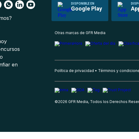
DISPONIBLE EN
DISP
Google Play
Ap
omos?
s
Otras marcas de GFR Media
 hoy
oncursos
io
nfiar en
Política de privacidad
Términos y condicion
©
2026
GFR Media, Todos los Derechos Rese