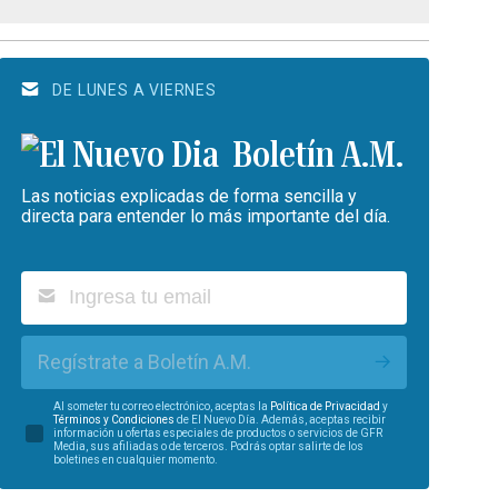
DE LUNES A VIERNES
Boletín A.M.
Las noticias explicadas de forma sencilla y
directa para entender lo más importante del día.
Regístrate a Boletín A.M.
Al someter tu correo electrónico, aceptas la
Política de Privacidad
y
Términos y Condiciones
de El Nuevo Día. Además, aceptas recibir
información u ofertas especiales de productos o servicios de GFR
Media, sus afiliadas o de terceros. Podrás optar salirte de los
boletines en cualquier momento.