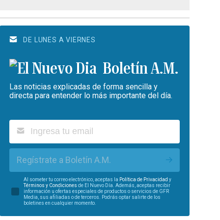
DE LUNES A VIERNES
Boletín A.M.
Las noticias explicadas de forma sencilla y
directa para entender lo más importante del día.
Regístrate a Boletín A.M.
Al someter tu correo electrónico, aceptas la
Política de Privacidad
y
Términos y Condiciones
de El Nuevo Día. Además, aceptas recibir
información u ofertas especiales de productos o servicios de GFR
Media, sus afiliadas o de terceros. Podrás optar salirte de los
boletines en cualquier momento.