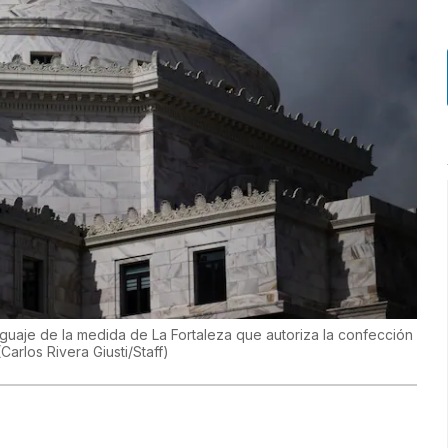
enguaje de la medida de La Fortaleza que autoriza la confección
(
Carlos Rivera Giusti/Staff
)