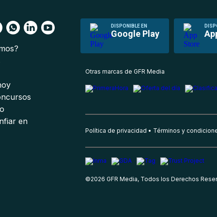
DISPONIBLE EN
DISP
Google Play
Ap
omos?
s
Otras marcas de GFR Media
 hoy
oncursos
io
nfiar en
Política de privacidad
Términos y condicion
©
2026
GFR Media, Todos los Derechos Rese