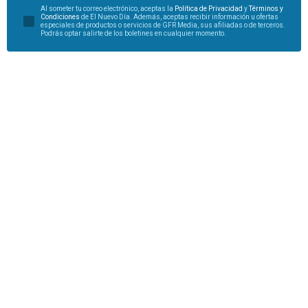
Al someter tu correo electrónico, aceptas la
Política de Privacidad
y
Términos y
Condiciones
de El Nuevo Día. Además, aceptas recibir información u ofertas
especiales de productos o servicios de GFR Media, sus afiliadas o de terceros.
Podrás optar salirte de los boletines en cualquier momento.