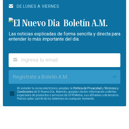
DE LUNES A VIERNES
Boletín A.M.
Las noticias explicadas de forma sencilla y directa para
entender lo más importante del día.
Regístrate a Boletín A.M.
Al someter tu correo electrónico, aceptas la
Política de Privacidad
y
Términos y
Condiciones
de El Nuevo Día. Además, aceptas recibir información u ofertas
especiales de productos o servicios de GFR Media, sus afiliadas o de terceros.
Podrás optar salirte de los boletines en cualquier momento.