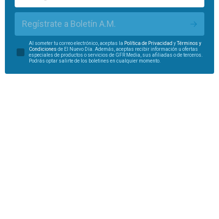
Regístrate a Boletín A.M.
Al someter tu correo electrónico, aceptas la
Política de Privacidad
y
Términos y
Condiciones
de El Nuevo Día. Además, aceptas recibir información u ofertas
especiales de productos o servicios de GFR Media, sus afiliadas o de terceros.
Podrás optar salirte de los boletines en cualquier momento.