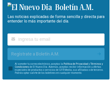
Boletín A.M.
Las noticias explicadas de forma sencilla y directa para
entender lo más importante del día.
Regístrate a Boletín A.M.
Al someter tu correo electrónico, aceptas la
Política de Privacidad
y
Términos y
Condiciones
de El Nuevo Día. Además, aceptas recibir información u ofertas
especiales de productos o servicios de GFR Media, sus afiliadas o de terceros.
Podrás optar salirte de los boletines en cualquier momento.