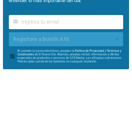
entender lo más importante del día.
Regístrate a Boletín A.M.
Al someter tu correo electrónico, aceptas la
Política de Privacidad
y
Términos y
Condiciones
de El Nuevo Día. Además, aceptas recibir información u ofertas
especiales de productos o servicios de GFR Media, sus afiliadas o de terceros.
Podrás optar salirte de los boletines en cualquier momento.