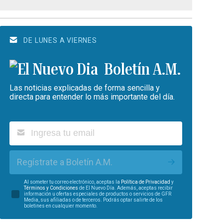
DE LUNES A VIERNES
Boletín A.M.
Las noticias explicadas de forma sencilla y
directa para entender lo más importante del día.
Regístrate a Boletín A.M.
Al someter tu correo electrónico, aceptas la
Política de Privacidad
y
Términos y Condiciones
de El Nuevo Día. Además, aceptas recibir
información u ofertas especiales de productos o servicios de GFR
Media, sus afiliadas o de terceros. Podrás optar salirte de los
boletines en cualquier momento.