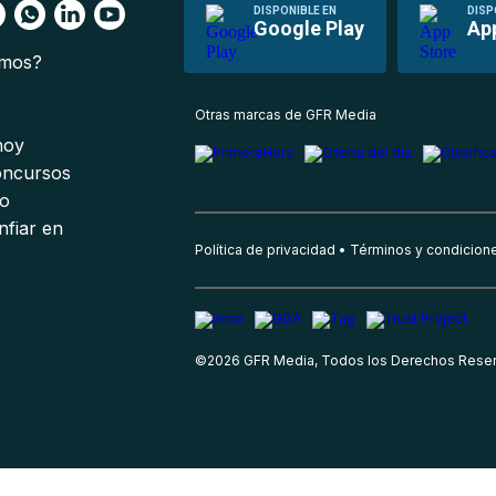
DISPONIBLE EN
DISP
Google Play
Ap
omos?
s
Otras marcas de GFR Media
 hoy
oncursos
io
nfiar en
Política de privacidad
Términos y condicion
©
2026
GFR Media, Todos los Derechos Rese