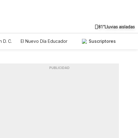
81°
Lluvias aisladas
 D. C.
El Nuevo Día Educador
Suscriptores
PUBLICIDAD