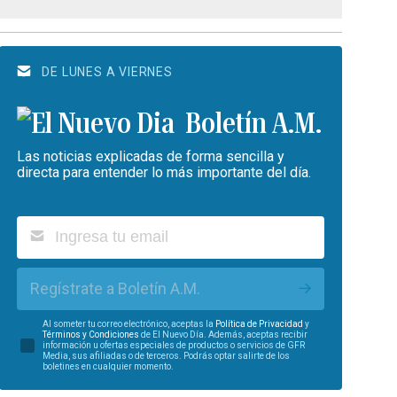
DE LUNES A VIERNES
Boletín A.M.
Las noticias explicadas de forma sencilla y
directa para entender lo más importante del día.
Regístrate a Boletín A.M.
Al someter tu correo electrónico, aceptas la
Política de Privacidad
y
Términos y Condiciones
de El Nuevo Día. Además, aceptas recibir
información u ofertas especiales de productos o servicios de GFR
Media, sus afiliadas o de terceros. Podrás optar salirte de los
boletines en cualquier momento.