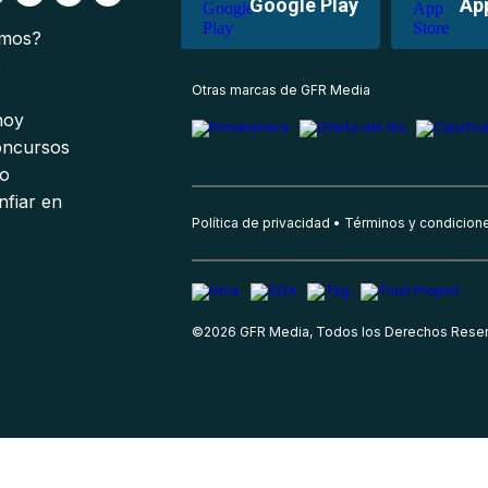
Google Play
Ap
omos?
s
Otras marcas de GFR Media
 hoy
oncursos
io
nfiar en
Política de privacidad
Términos y condicion
©
2026
GFR Media, Todos los Derechos Rese