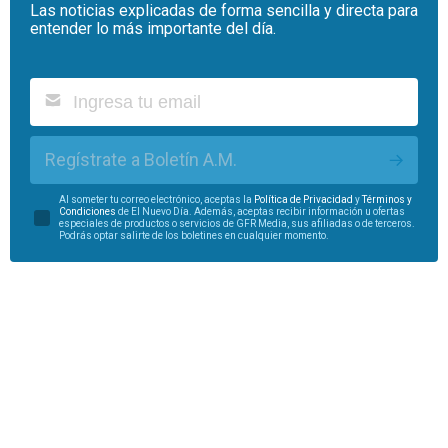
Las noticias explicadas de forma sencilla y directa para
entender lo más importante del día.
Regístrate a Boletín A.M.
Al someter tu correo electrónico, aceptas la
Política de Privacidad
y
Términos y
Condiciones
de El Nuevo Día. Además, aceptas recibir información u ofertas
especiales de productos o servicios de GFR Media, sus afiliadas o de terceros.
Podrás optar salirte de los boletines en cualquier momento.