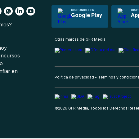
DISPONIBLE EN
DISP
Google Play
Ap
omos?
s
Otras marcas de GFR Media
 hoy
oncursos
io
nfiar en
Política de privacidad
Términos y condicion
©
2026
GFR Media, Todos los Derechos Rese