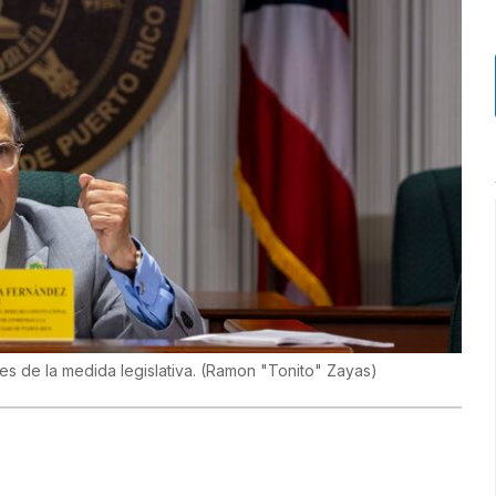
s de la medida legislativa.
(
Ramon "Tonito" Zayas
)