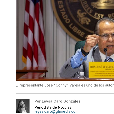
El representante José "Conny" Varela es uno de los autore
Por
Leysa Caro González
Periodista de Noticias
leysa.caro@gfrmedia.com