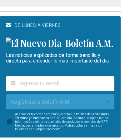
DE LUNES A VIERNES
Boletín A.M.
Las noticias explicadas de forma sencilla y
directa para entender lo más importante del día.
Regístrate a Boletín A.M.
Al someter tu correo electrónico, aceptas la
Política de Privacidad
y
Términos y Condiciones
de El Nuevo Día. Además, aceptas recibir
información u ofertas especiales de productos o servicios de GFR
Media, sus afiliadas o de terceros. Podrás optar salirte de los
boletines en cualquier momento.