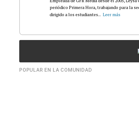
Empleada de GFR Media desde el 2005, Leysa
periódico Primera Hora, trabajando para la s
dirigido a los estudiantes...
Leer más
POPULAR EN LA COMUNIDAD