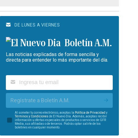
DE LUNES A VIERNES
Boletín A.M.
Las noticias explicadas de forma sencilla y
directa para entender lo más importante del día.
Regístrate a Boletín A.M.
Al someter tu correo electrónico, aceptas la
Política de Privacidad
y
Términos y Condiciones
de El Nuevo Día. Además, aceptas recibir
información u ofertas especiales de productos o servicios de GFR
Media, sus afiliadas o de terceros. Podrás optar salirte de los
boletines en cualquier momento.