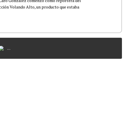
 Caro González comenzó como reportera del
ección Volando Alto, un producto que estaba
...