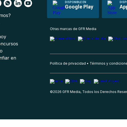
DISPONIBLE EN
DISP
Google Play
Ap
omos?
s
Otras marcas de GFR Media
 hoy
oncursos
io
nfiar en
Política de privacidad
Términos y condicion
©
2026
GFR Media, Todos los Derechos Rese