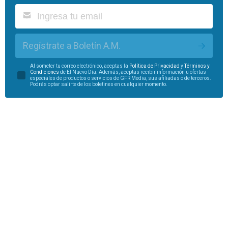
Regístrate a Boletín A.M.
Al someter tu correo electrónico, aceptas la
Política de Privacidad
y
Términos y
Condiciones
de El Nuevo Día. Además, aceptas recibir información u ofertas
especiales de productos o servicios de GFR Media, sus afiliadas o de terceros.
Podrás optar salirte de los boletines en cualquier momento.