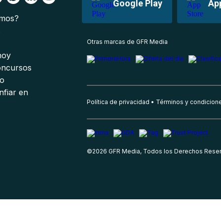
Google Play
Ap
omos?
s
Otras marcas de GFR Media
 hoy
oncursos
io
nfiar en
Política de privacidad
Términos y condicion
©
2026
GFR Media, Todos los Derechos Rese