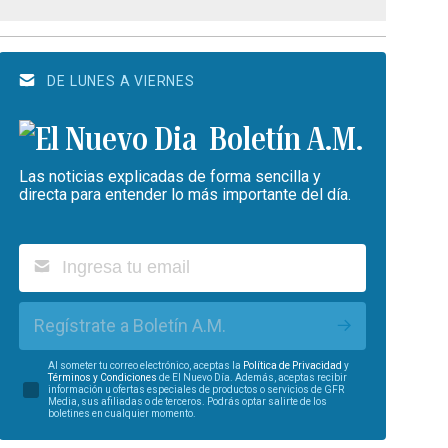
DE LUNES A VIERNES
Boletín A.M.
Las noticias explicadas de forma sencilla y
directa para entender lo más importante del día.
Regístrate a Boletín A.M.
Al someter tu correo electrónico, aceptas la
Política de Privacidad
y
Términos y Condiciones
de El Nuevo Día. Además, aceptas recibir
información u ofertas especiales de productos o servicios de GFR
Media, sus afiliadas o de terceros. Podrás optar salirte de los
boletines en cualquier momento.