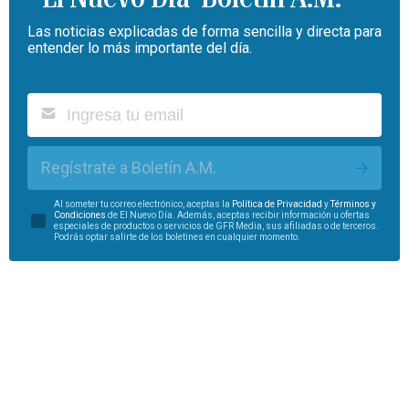
Las noticias explicadas de forma sencilla y directa para
entender lo más importante del día.
Regístrate a Boletín A.M.
Al someter tu correo electrónico, aceptas la
Política de Privacidad
y
Términos y
Condiciones
de El Nuevo Día. Además, aceptas recibir información u ofertas
especiales de productos o servicios de GFR Media, sus afiliadas o de terceros.
Podrás optar salirte de los boletines en cualquier momento.