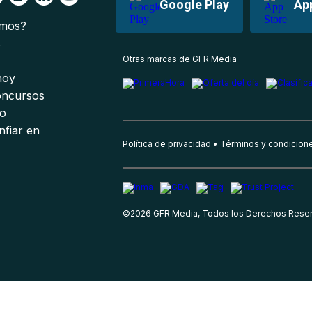
Google Play
Ap
omos?
s
Otras marcas de GFR Media
 hoy
oncursos
io
nfiar en
Política de privacidad
Términos y condicion
©
2026
GFR Media, Todos los Derechos Rese