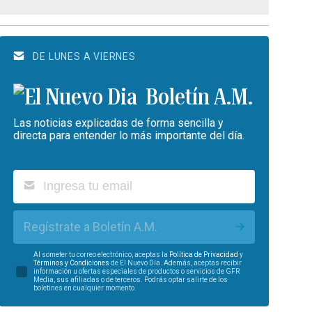
DE LUNES A VIERNES
Boletín A.M.
Las noticias explicadas de forma sencilla y
directa para entender lo más importante del día.
Regístrate a Boletín A.M.
Al someter tu correo electrónico, aceptas la
Política de Privacidad
y
Términos y Condiciones
de El Nuevo Día. Además, aceptas recibir
información u ofertas especiales de productos o servicios de GFR
Media, sus afiliadas o de terceros. Podrás optar salirte de los
boletines en cualquier momento.