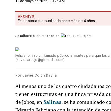
12 de mayo de 2022 - 10:25 AM
ARCHIVO
Esta historia fue publicada hace más de 4 años.
Se adhiere a los criterios de
Feliciano hizo un llamado público el martes para que los 
(
xavier.araujo@gfrmedia.com
)
Por
Javier Colón Dávila
Al menos uno de los cuatro ciudadanos co
tienen estructuras en una finca privada q
de Jobos, en
Salinas
, se ha comunicado co
Edgardo Feliciano con la intención de coop