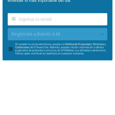
entender lo más importante del día.
Regístrate a Boletín A.M.
Al someter tu correo electrónico, aceptas la
Política de Privacidad
y
Términos y
Condiciones
de El Nuevo Día. Además, aceptas recibir información u ofertas
especiales de productos o servicios de GFR Media, sus afiliadas o de terceros.
Podrás optar salirte de los boletines en cualquier momento.