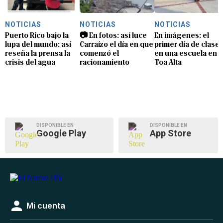
NOTICIAS
NOTICIAS
NOTICIAS
Puerto Rico bajo la
📷 En fotos: así luce
En imágenes: el
lupa del mundo: así
Carraízo el día en que
primer día de clase
reseña la prensa la
comenzó el
en una escuela en
crisis del agua
racionamiento
Toa Alta
DISPONIBLE EN
DISPONIBLE EN
Google Play
App Store
Mi cuenta