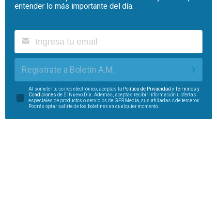
entender lo más importante del día.
Regístrate a Boletín A.M.
Al someter tu correo electrónico, aceptas la
Política de Privacidad
y
Términos y
Condiciones
de El Nuevo Día. Además, aceptas recibir información u ofertas
especiales de productos o servicios de GFR Media, sus afiliadas o de terceros.
Podrás optar salirte de los boletines en cualquier momento.