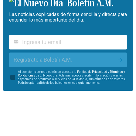
Boletín A.M.
Las noticias explicadas de forma sencilla y directa para
entender lo más importante del día.
Regístrate a Boletín A.M.
Al someter tu correo electrónico, aceptas la
Política de Privacidad
y
Términos y
Condiciones
de El Nuevo Día. Además, aceptas recibir información u ofertas
especiales de productos o servicios de GFR Media, sus afiliadas o de terceros.
Podrás optar salirte de los boletines en cualquier momento.