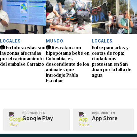
LOCALES
MUNDO
LOCALES
📷 En fotos: estas son
📷 Rescatan a un
Entre pancartas y
las zonas afectadas
hipopótamo bebé en
cestas de ropa:
por el racionamiento
Colombia: es
ciudadanos
del embalse Carraízo
descendiente de los
protestan en San
animales que
Juan por la falta de
introdujo Pablo
agua
Escobar
DISPONIBLE EN
DISPONIBLE EN
Google Play
App Store