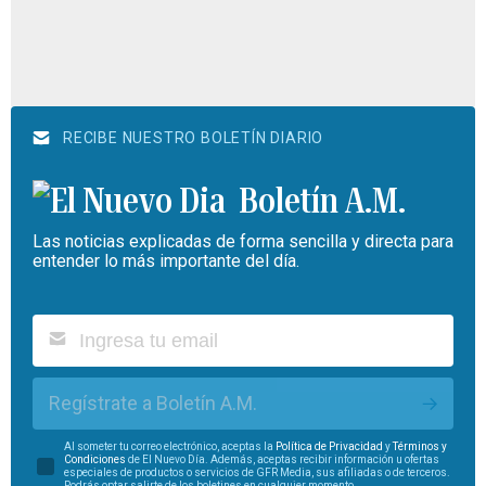
RECIBE NUESTRO BOLETÍN DIARIO
Boletín A.M.
Las noticias explicadas de forma sencilla y directa para
entender lo más importante del día.
Regístrate a Boletín A.M.
Al someter tu correo electrónico, aceptas la
Política de Privacidad
y
Términos y
Condiciones
de El Nuevo Día. Además, aceptas recibir información u ofertas
especiales de productos o servicios de GFR Media, sus afiliadas o de terceros.
Podrás optar salirte de los boletines en cualquier momento.