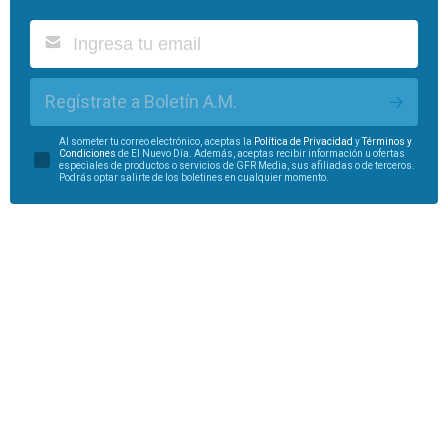
Regístrate a Boletín A.M.
Al someter tu correo electrónico, aceptas la
Política de Privacidad
y
Términos y
Condiciones
de El Nuevo Día. Además, aceptas recibir información u ofertas
especiales de productos o servicios de GFR Media, sus afiliadas o de terceros.
Podrás optar salirte de los boletines en cualquier momento.