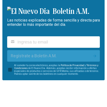
Boletín A.M.
Las noticias explicadas de forma sencilla y directa para
entender lo más importante del día.
Regístrate a Boletín A.M.
Al someter tu correo electrónico, aceptas la
Política de Privacidad
y
Términos y
Condiciones
de El Nuevo Día. Además, aceptas recibir información u ofertas
especiales de productos o servicios de GFR Media, sus afiliadas o de terceros.
Podrás optar salirte de los boletines en cualquier momento.