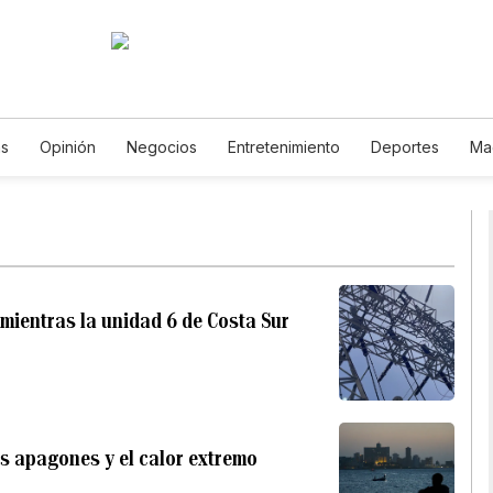
as
Opinión
Negocios
Entretenimiento
Deportes
Ma
encia y Ambiente
Gastronomía
De Viaje
Tecnología
J
odcasts
Horóscopos
Newsletters
Feriados
Especiale
mientras la unidad 6 de Costa Sur
os apagones y el calor extremo