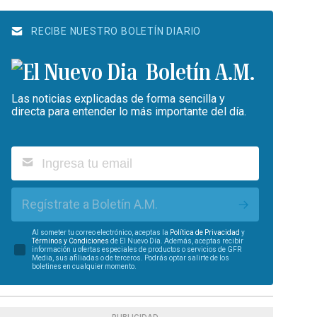
RECIBE NUESTRO BOLETÍN DIARIO
Boletín A.M.
Las noticias explicadas de forma sencilla y
directa para entender lo más importante del día.
Regístrate a Boletín A.M.
Al someter tu correo electrónico, aceptas la
Política de Privacidad
y
Términos y Condiciones
de El Nuevo Día. Además, aceptas recibir
información u ofertas especiales de productos o servicios de GFR
Media, sus afiliadas o de terceros. Podrás optar salirte de los
boletines en cualquier momento.