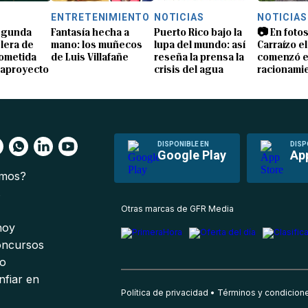
S
ENTRETENIMIENTO
NOTICIAS
NOTICIAS
segunda
Fantasía hecha a
Puerto Rico bajo la
📷 En fotos
lera de
mano: los muñecos
lupa del mundo: así
Carraízo el
ometida
de Luis Villafañe
reseña la prensa la
comenzó e
gaproyecto
crisis del agua
racionami
DISPONIBLE EN
DISP
Google Play
Ap
omos?
s
Otras marcas de GFR Media
 hoy
oncursos
io
nfiar en
Política de privacidad
Términos y condicion