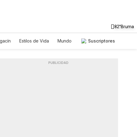
82°
Bruma
gacín
Estilos de Vida
Mundo
Suscriptores
uegos
Lotería
Vídeos
s
PUBLICIDAD