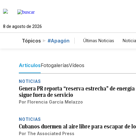
8 de agosto de 2026
Tópicos
#Apagón
Últimas Noticias
Notici
Estados Unidos
Ci
Fotos
English
P
Artículos
Fotogalerías
Vídeos
NOTICIAS
Genera PR reporta “reserva estrecha” de energía 
sigue fuera de servicio
Por
Florencia García Melazzo
NOTICIAS
Cubanos duermen al aire libre para escapar de l
Por
The Associated Press