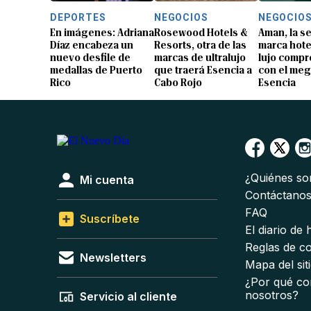
DEPORTES
NEGOCIOS
NEGOCIO
En imágenes: Adriana
Rosewood Hotels &
Aman, la 
Díaz encabeza un
Resorts, otra de las
marca hote
nuevo desfile de
marcas de ultralujo
lujo compr
medallas de Puerto
que traerá Esencia a
con el me
Rico
Cabo Rojo
Esencia
¿Quiénes s
Mi cuenta
Contáctano
FAQ
Suscríbete
El diario de
Reglas de c
Newsletters
Mapa del sit
¿Por qué co
nosotros?
Servicio al cliente