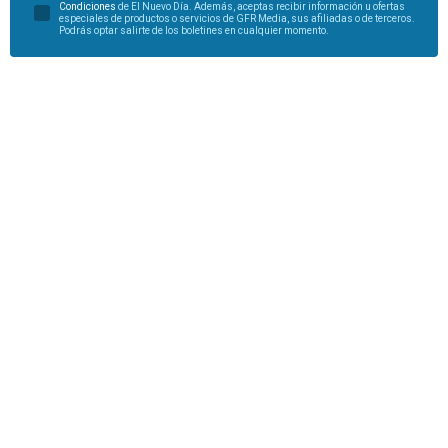
Condiciones
de El Nuevo Día. Además, aceptas recibir información u ofertas
especiales de productos o servicios de GFR Media, sus afiliadas o de terceros.
Podrás optar salirte de los boletines en cualquier momento.